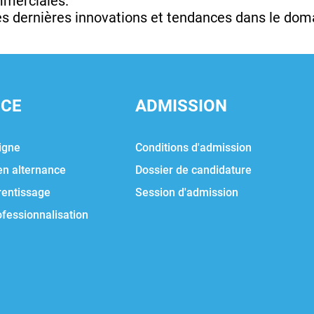
mmerciales.
 des dernières innovations et tendances dans le doma
NCE
ADMISSION
igne
Conditions d'admission
en alternance
Dossier de candidature
rentissage
Session d'admission
ofessionnalisation