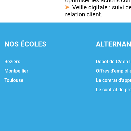
optimiser les actions co
Veille digitale : suivi
relation client.
NOS ÉCOLES
ALTERNA
Béziers
Dépôt de CV en l
Montpellier
Offres d'emploi 
Toulouse
Le contrat d'app
Le contrat de pr