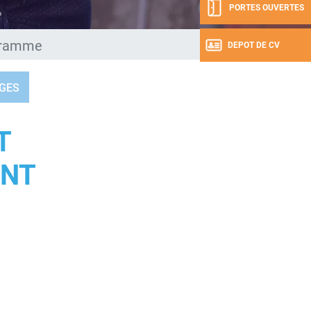
PORTES OUVERTES
gramme
DEPOT DE CV
GES
T
ENT