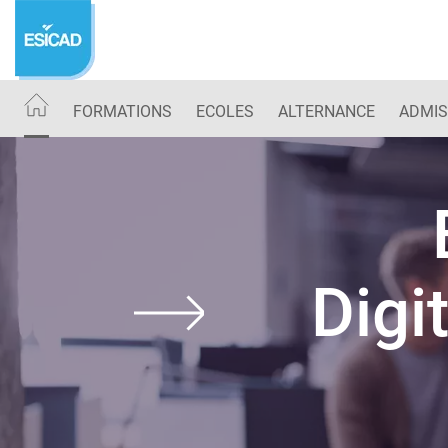
Aller
au
contenu
principal
FORMATIONS
ECOLES
ALTERNANCE
ADMIS
Digi