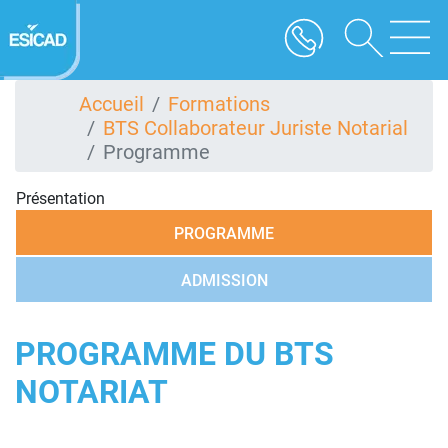
Aller
au
contenu
principal
Accueil
Formations
BTS Collaborateur Juriste Notarial
Programme
Présentation
PROGRAMME
ADMISSION
PROGRAMME DU BTS
NOTARIAT