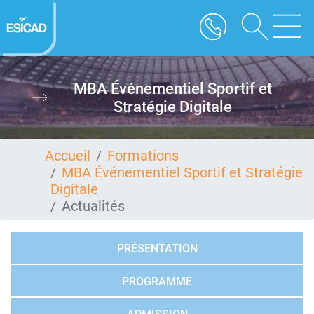
Aller
au
contenu
principal
MBA Événementiel Sportif et
Stratégie Digitale
Accueil
Formations
MBA Événementiel Sportif et Stratégie
Digitale
Actualités
PRÉSENTATION
PROGRAMME