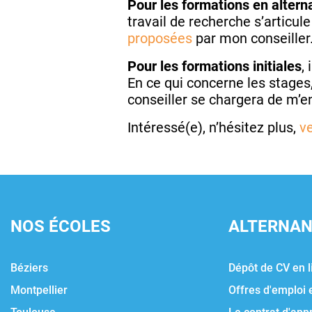
Pour les formations en alter
travail de recherche s’articul
proposées
par mon conseiller
Pour les formations initiales
,
En ce qui concerne les stages
conseiller se chargera de m’en
Intéressé(e), n’hésitez plus,
v
NOS ÉCOLES
ALTERNA
Béziers
Dépôt de CV en l
Montpellier
Offres d'emploi 