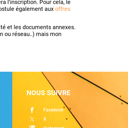
a l’inscription. Pour cela, le
 postule également aux
offres
arité et les documents annexes.
on ou réseau..) mais mon
NOUS SUIVRE
Facebook
X