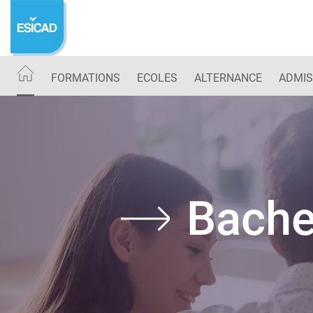
Aller
au
contenu
principal
FORMATIONS
ECOLES
ALTERNANCE
ADMIS
Bache