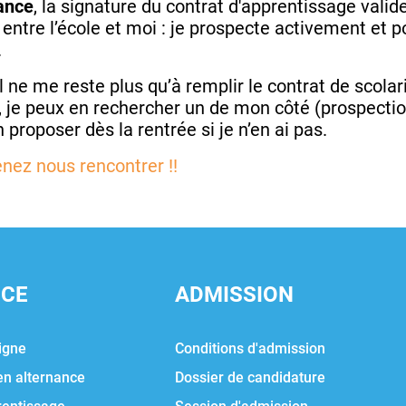
nance
, la signature du contrat d'apprentissage valider
e entre l’école et moi : je prospecte activement et
.
 il ne me reste plus qu’à remplir le contrat de scol
, je peux en rechercher un de mon côté (prospecti
 proposer dès la rentrée si je n’en ai pas.
enez nous rencontrer !!
NCE
ADMISSION
igne
Conditions d'admission
en alternance
Dossier de candidature