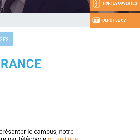
PORTES OUVERTES
DEPOT DE CV
GES
URANCE
présenter le campus, notre
ire par téléphone
ou en
ligne.