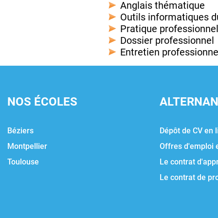
Anglais thématique
Outils informatiques 
Pratique professionnel
Dossier professionnel
Entretien professionne
NOS ÉCOLES
ALTERNA
Béziers
Dépôt de CV en l
Montpellier
Offres d'emploi 
Toulouse
Le contrat d'app
Le contrat de pr