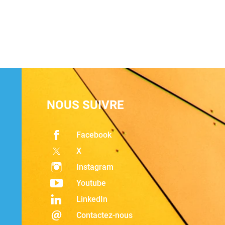
NOUS SUIVRE
Facebook
X
Instagram
Youtube
LinkedIn
Contactez-nous