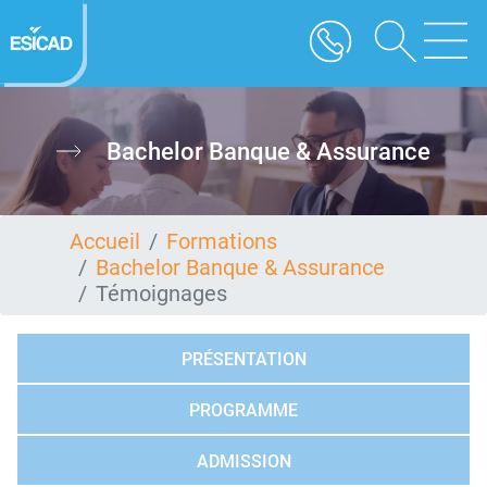
Aller
au
contenu
principal
Bachelor Banque & Assurance
Accueil
Formations
Bachelor Banque & Assurance
Témoignages
PRÉSENTATION
PROGRAMME
ADMISSION