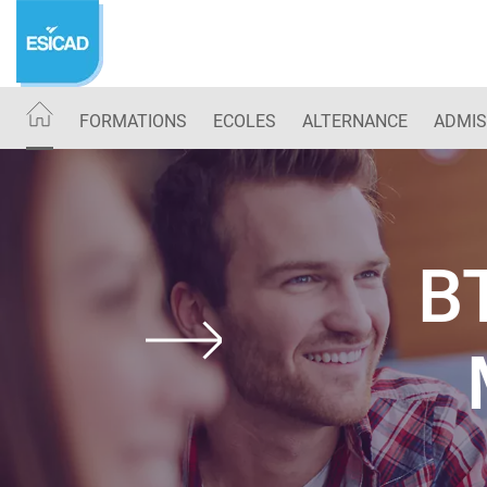
Aller
au
contenu
principal
FORMATIONS
ECOLES
ALTERNANCE
ADMIS
BT