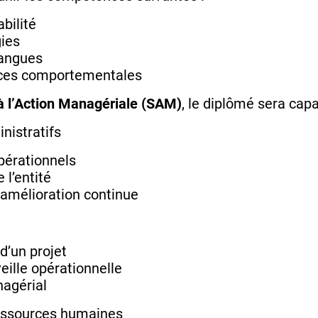
bilité
gies
langues
ces comportementales
à l’Action Managériale (SAM)
, le diplômé sera capa
nistratifs
opérationnels
 l’entité
’amélioration continue
d’un projet
ille opérationnelle
nagérial
Ressources humaines