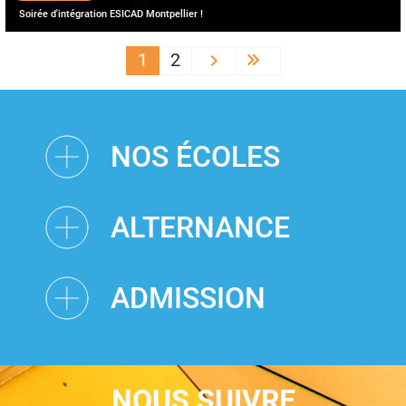
Soirée d'intégration ESICAD Montpellier !
PAGINATION
1
2
Next ›
Last »
NOS ÉCOLES
ALTERNANCE
ADMISSION
NOUS SUIVRE