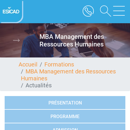
Aller
au
contenu
principal
MBA Management des
Ressources Humaines
Accueil
Formations
MBA Management des Ressources
Humaines
Actualités
PRÉSENTATION
PROGRAMME