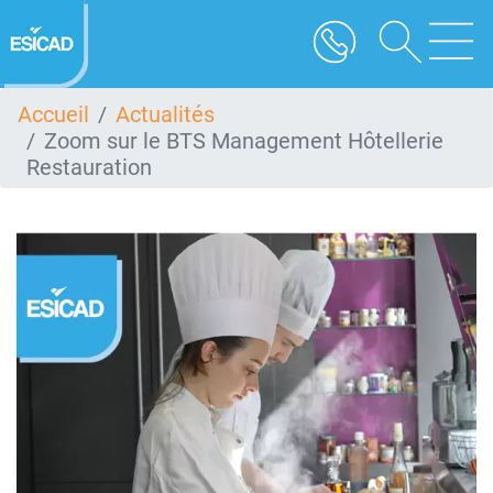
Aller
au
contenu
principal
Accueil
Actualités
Zoom sur le BTS Management Hôtellerie
Restauration