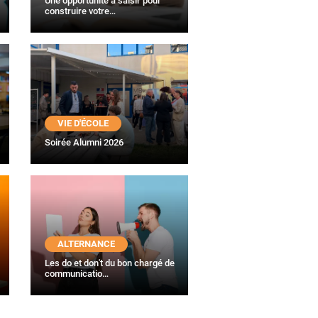
Une opportunité à saisir pour
construire votre…
VIE D'ÉCOLE
Soirée Alumni 2026
ALTERNANCE
Les do et don't du bon chargé de
communicatio…