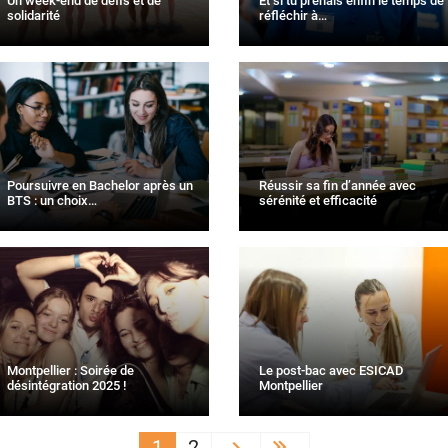
Un week-end de défis et de
Et si tu prenais enfin le temps de
solidarité
réfléchir à…
Poursuivre en Bachelor après un
Réussir sa fin d’année avec
BTS : un choix…
sérénité et efficacité
Montpellier : Soirée de
Le post-bac avec ESICAD
désintégration 2025 !
Montpellier
1
2