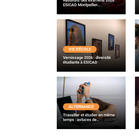
Résultats des examens 2026 :
ESICAD Montpellier…
VIE D'ÉCOLE
Vernissage 2026 : diversité
étudiante à ESICAD
ALTERNANCE
Travailler et étudier en même
temps : astuces de…
PAGINATION