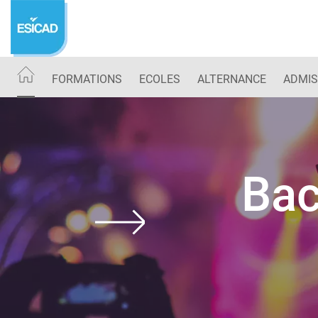
Aller
au
contenu
principal
FORMATIONS
ECOLES
ALTERNANCE
ADMIS
Bac