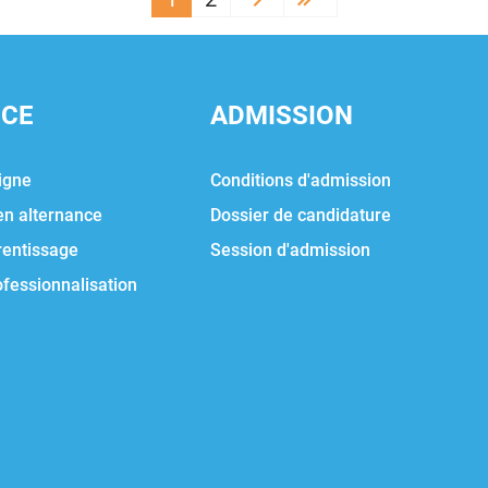
Next ›
Last »
NCE
ADMISSION
igne
Conditions d'admission
en alternance
Dossier de candidature
rentissage
Session d'admission
ofessionnalisation